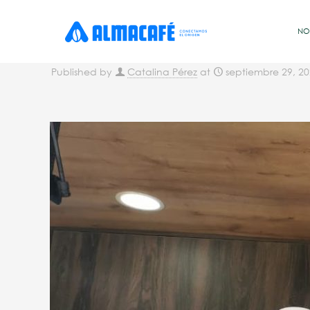
NO
Published by
Catalina Pérez
at
septiembre 29, 2