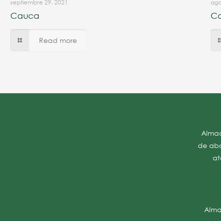
septiembre 29, 2021
ago
Cauca
C
Read more
Almac
de aba
at
Alma